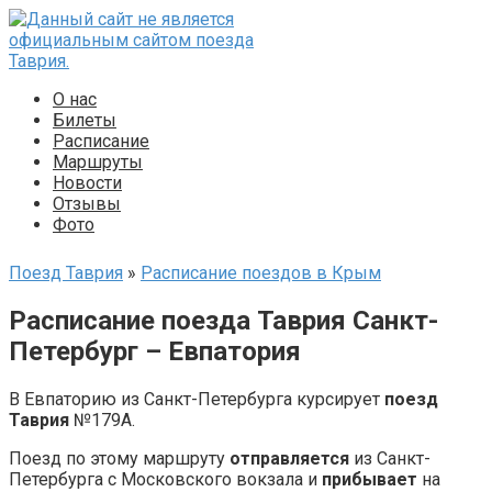
Перейти
к
контенту
О нас
Билеты
Расписание
Маршруты
Новости
Отзывы
Фото
Поезд Таврия
»
Расписание поездов в Крым
Расписание поезда Таврия Санкт-
Петербург – Евпатория
В Евпаторию из Санкт-Петербурга курсирует
поезд
Таврия
№179А.
Поезд по этому маршруту
отправляется
из Санкт-
Петербурга с Московского вокзала и
прибывает
на