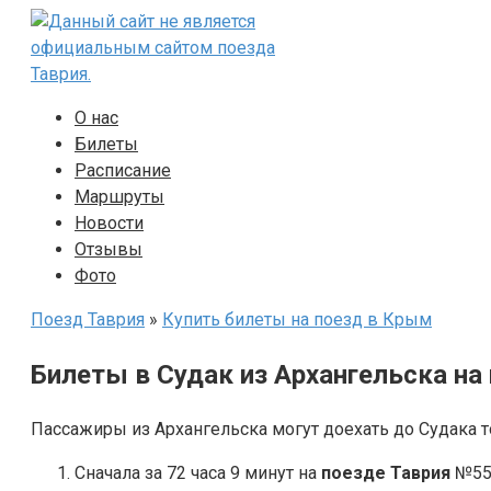
Перейти
к
контенту
О нас
Билеты
Расписание
Маршруты
Новости
Отзывы
Фото
Поезд Таврия
»
Купить билеты на поезд в Крым
Билеты в Судак из Архангельска на
Пассажиры из Архангельска могут доехать до Судака т
Сначала за 72 часа 9 минут на
поезде Таврия
№551