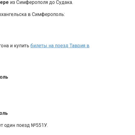
фере
из Симферополя до Судака.
рхангельска в Симферополь:
гона и купить
билеты на поезд Таврия в
поль
оль
т один поезд №551У.