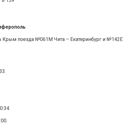
8 159
имферополь
в Крым поезда №061М Чита – Екатеринбург и №142Е
33.
0:34.
00.