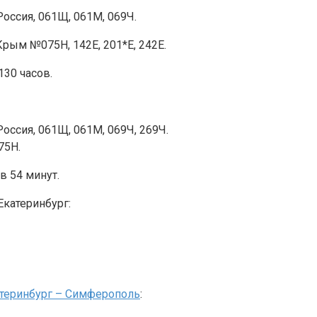
оссия, 061Щ, 061М, 069Ч.
Крым №075Н, 142Е, 201*Е, 242Е.
130 часов.
оссия, 061Щ, 061М, 069Ч, 269Ч.
5Н.
в 54 минут.
Екатеринбург:
атеринбург – Симферополь
: