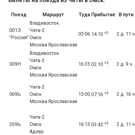
Билеты на поезда из Читы в Омск:
Поезд
Маршрут
Туда
Прибытие
В пути
Владивосток
001Э
Чита-2
+2
03:06
2 д. 11 ч
14:10
"Россия"
Омск
Москва Ярославская
Владивосток
Чита-2
+3
009Н
16:35
2 д. 9 ч.
02:10
Омск
Москва Ярославская
Чита-2
+3
069Ь
Омск
15:00
2 д. 16 ч
07:16
Москва Ярославская
Чита-2
+3
269Ь
Омск
16:15
2 д. 11 ч
03:42
Адлер