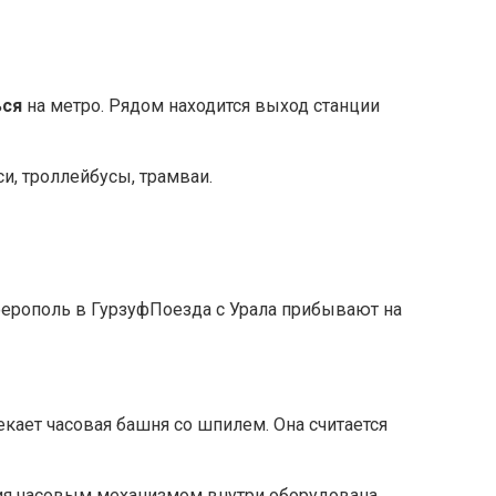
ься
на метро. Рядом находится выход станции
и, троллейбусы, трамваи.
Поезда с Урала прибывают на
ает часовая башня со шпилем. Она считается
ния часовым механизмом внутри оборудована