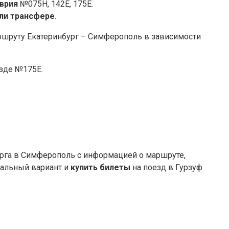
аврия
№075Н, 142Е, 175Е.
или трансфере
.
ршруту Екатеринбург – Симферополь в зависимости
оезде №175Е.
урга в Симферополь с информацией о маршруте,
мальный вариант и
купить билеты
на поезд в Гурзуф