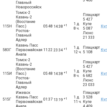
3 468
Главный
Новороссийск
Томск-2
Плацкарт
Казань-2
5 427
(Восстание
1 д.
Купе
+1
115Н
Пасс.)
05:48
Ку
14:38
8 ч.
5 087
Ростов-
Люкс
Главный
21 333
Адлер
Казань Пасс
1 д.
Плацкарт
+1
583Г
Первомайская
11:22
Ку
23:34
12 ч.
5 108
Анапа
Томск-2
Плацкарт
Казань-2
5 427
(Восстание
1 д.
Купе
+1
115И
Пасс.)
05:48
Ку
14:38
8 ч.
6 682
Ростов-
Люкс
Главный
23 033
Адлер
Ижевск
Плацкарт
Казань Пасс
1 д.
3 528
+1
515Г
01:37
Ку
13:19
Первомайская
11 ч.
Купе
Анапа
4 409