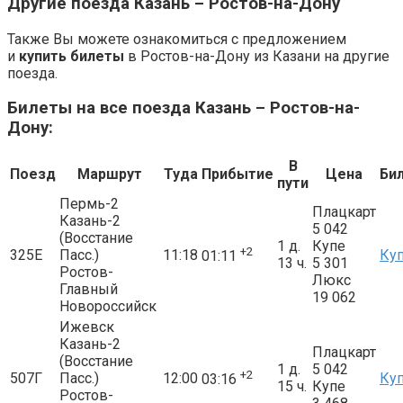
Другие поезда Казань – Ростов-на-Дону
Также Вы можете ознакомиться с предложением
и
купить билеты
в Ростов-на-Дону из Казани на другие
поезда.
Билеты на все поезда Казань – Ростов-на-
Дону:
В
Поезд
Маршрут
Туда
Прибытие
Цена
Би
пути
Пермь-2
Плацкарт
Казань-2
5 042
(Восстание
1 д.
Купе
+2
325Е
Пасс.)
11:18
Ку
01:11
13 ч.
5 301
Ростов-
Люкс
Главный
19 062
Новороссийск
Ижевск
Казань-2
Плацкарт
(Восстание
1 д.
5 042
+2
507Г
Пасс.)
12:00
Ку
03:16
15 ч.
Купе
Ростов-