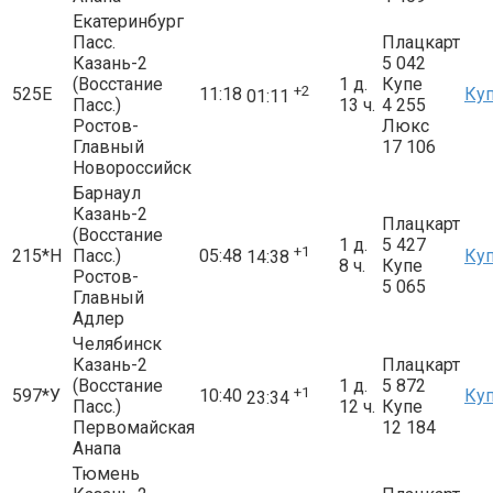
Екатеринбург
Пасс.
Плацкарт
Казань-2
5 042
(Восстание
1 д.
Купе
+2
525Е
11:18
Ку
01:11
Пасс.)
13 ч.
4 255
Ростов-
Люкс
Главный
17 106
Новороссийск
Барнаул
Казань-2
Плацкарт
(Восстание
1 д.
5 427
+1
215*Н
Пасс.)
05:48
Ку
14:38
8 ч.
Купе
Ростов-
5 065
Главный
Адлер
Челябинск
Казань-2
Плацкарт
(Восстание
1 д.
5 872
+1
597*У
10:40
Ку
23:34
Пасс.)
12 ч.
Купе
Первомайская
12 184
Анапа
Тюмень