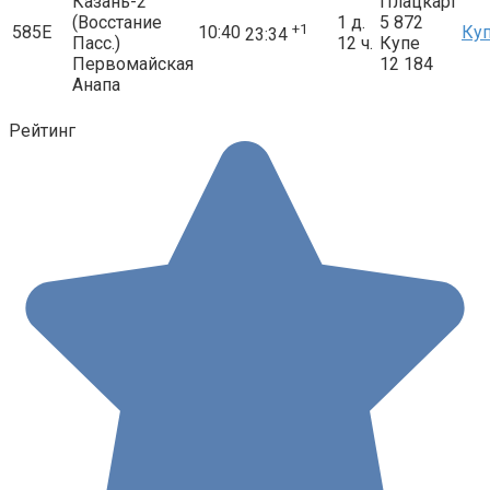
Казань-2
Плацкарт
(Восстание
1 д.
5 872
+1
585Е
10:40
Ку
23:34
Пасс.)
12 ч.
Купе
Первомайская
12 184
Анапа
Рейтинг