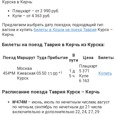
Курска в Керчь:
Плацкарт – от 2 990 руб.
Купе – от 4 363 руб.
Предлагаем выбрать дату поездки, подходящий тип
вагона и купить
билеты в Крым на поезд Таврия
Курск –
Керчь.
Билеты на поезд Таврия в Керчь из Курска:
В
Поезд
Маршрут
Туда
Прибытие
Цена
Билеты
пути
Плацкарт
Москва
1 д.
5 371
+1
454*М
Киевская
05:50
Купить
11:00
5 ч.
Купе
Курск
6 163
Расписание поезда Таврия Курск – Керчь
№474М
– июнь, июль по нечетным числам; август
по четным; сентябрь по нечетным до 21 числа
включительно и дополнительно 22, 24, 27, 29