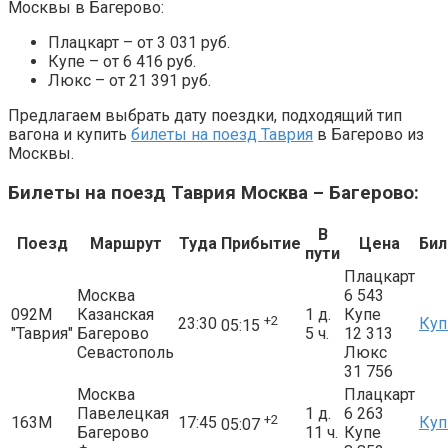
Москвы в Багерово:
Плацкарт – от 3 031 руб.
Купе – от 6 416 руб.
Люкс – от 21 391 руб.
Предлагаем выбрать дату поездки, подходящий тип
вагона и купить
билеты на поезд Таврия
в Багерово из
Москвы.
Билеты на поезд Таврия Москва – Багерово:
В
Поезд
Маршрут
Туда
Прибытие
Цена
Би
пути
Плацкарт
Москва
6 543
092М
Казанская
1 д.
Купе
+2
23:30
Куп
05:15
"Таврия"
Багерово
5 ч.
12 313
Севастополь
Люкс
31 756
Москва
Плацкарт
Павелецкая
1 д.
6 263
+2
163М
17:45
Куп
05:07
Багерово
11 ч.
Купе