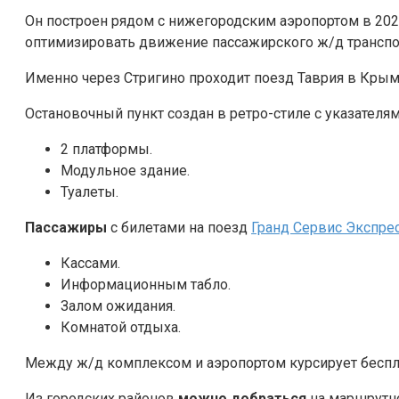
Он построен рядом с нижегородским аэропортом в 202
оптимизировать движение пассажирского ж/д транспо
Именно через Стригино проходит поезд Таврия в Крым
Остановочный пункт создан в ретро-стиле с указателям
2 платформы.
Модульное здание.
Туалеты.
Пассажиры
с билетами на поезд
Гранд Сервис Экспре
Кассами.
Информационным табло.
Залом ожидания.
Комнатой отдыха.
Между ж/д комплексом и аэропортом курсирует беспл
Из городских районов
можно добраться
на маршрутно