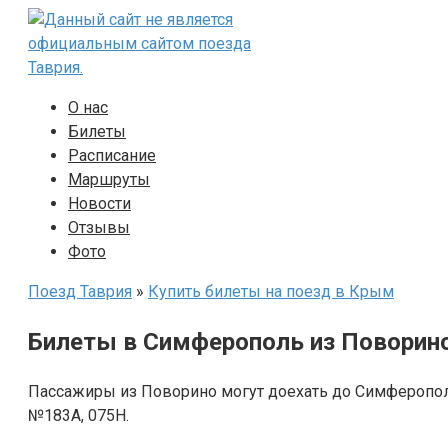
Перейти
к
контенту
О нас
Билеты
Расписание
Маршруты
Новости
Отзывы
Фото
Поезд Таврия
»
Купить билеты на поезд в Крым
Билеты в Симферополь из Поворино
Пассажиры из Поворино могут доехать до Симферопо
№183А, 075Н.