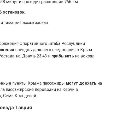
58 минут и проходит расстояние 766 км.
6 остановок.
ии Тамань-Пассажирская.
споряжения Оперативного штаба Республики
вижения
поездов дальнего следования в Крым.
Ростова-на-Дону в 23:43 и
прибывать
на вокзал
еленные пункты Крыма пассажиры
могут доехать
на
ала пассажирские перевозки из Керчи в
, Семь Колодезей.
поезда Таврия