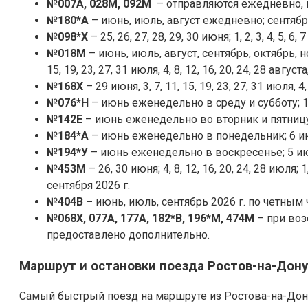
№007А, 028М, 092М
– отправляются ежедневно, 
№180*А
– июнь, июль, август ежедневно; сентябр
№098*Х
– 25, 26, 27, 28, 29, 30 июня; 1, 2, 3, 4, 5, 6,
№018М
– июнь, июль, август, сентябрь, октябрь, 
15, 19, 23, 27, 31 июля, 4, 8, 12, 16, 20, 24, 28 августа
№168Х
– 29 июня, 3, 7, 11, 15, 19, 23, 27, 31 июля, 4,
№076*Н
– июнь еженедельно в среду и субботу; 1, 
№142Е
– июнь еженедельно во вторник и пятницу; 3
№184*А
– июнь еженедельно в понедельник; 6 ию
№194*У
– июнь еженедельно в воскресенье; 5 ию
№453М
– 26, 30 июня; 4, 8, 12, 16, 20, 24, 28 июля; 1, 
сентября 2026 г.
№404В –
июнь, июль, сентябрь 2026 г. по четным 
№068Х, 077А, 177А, 182*В, 196*М, 474М
– при во
предоставлено дополнительно.
Маршрут и остановки поезда Ростов-на-Дон
Самый быстрый поезд на маршруте из Ростова-на-Дон