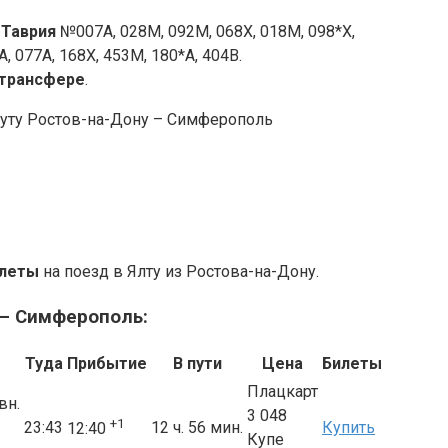
 Таврия
№007А, 028М, 092М, 068Х, 018М, 098*Х,
А, 077А, 168Х, 453М, 180*А, 404В.
 трансфере
.
руту Ростов-на-Дону – Симферополь
илеты
на поезд в Ялту из Ростова-на-Дону.
 – Симферополь:
Туда
Прибытие
В пути
Цена
Билеты
Плацкарт
вн.
3 048
+1
23:43
12 ч. 56 мин.
Купить
12:40
Купе