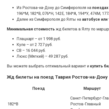
Из Ростова-на-Дону до Симферополя на
поездах
196*М, 182*В, 076*Н, 142Е, 184*А, 194*У, 474М, 177
Далее из Симферополя до Ялты на
автобусе или
Минимальная стоимость
жд билетов в Ялту по марш
Плацкарт – от 1 998 руб.
Купе – от 2 727 руб.
СВ – 16 044 руб.
Люкс (Мягкий) – 49 287 руб.
Вы можете выбрать оптимальный вариант и
купить б
Жд билеты на поезд Таврия Ростов-на-Дону
Поезд
Маршрут
Санкт-Петербург-Гла
182*В
Ростов-Главный