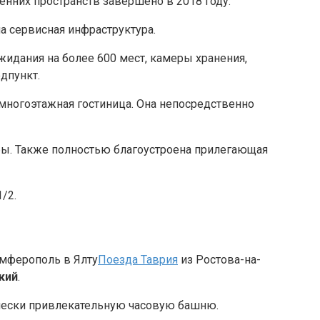
енних пространств завершено в 2018 году.
а сервисная инфраструктура.
жидания на более 600 мест, камеры хранения,
дпункт.
 многоэтажная гостиница. Она непосредственно
ы. Также полностью благоустроена прилегающая
/2.
Поезда Таврия
из Ростова-на-
кий
.
чески привлекательную часовую башню.