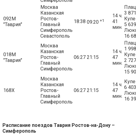
Симферополь
Москва
Плац
Казанская
3 87
14 ч.
092М
Ростов-
Купе
+1
18:38
41
09:20
"Таврия"
Главный
5 63
мин.
Симферополь
Люк
Севастополь
16 6
Плац
Москва
1 99
Казанская
14 ч.
018М
Купе
Ростов-
06:27
21:15
47
"Таврия"
2 72
Главный
мин.
Люк
Симферополь
15 9
Москва
Купе
Казанская
14 ч.
6 40
168Х
Ростов-
06:27
21:15
47
Люк
Главный
мин.
16 3
Симферополь
Расписание поездов Таврия Ростов-на-Дону –
Симферополь