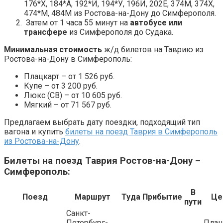
176*Х, 184*А, 192*Й, 194*У, 196Й, 202Е, 374М, 374Х,
474*М, 484М из Ростова-на-Дону до Симферополя.
Затем от 1 часа 55 минут на
автобусе или
трансфере
из Симферополя до Судака.
Минимальная стоимость
ж/д билетов на Таврию из
Ростова-на-Дону в Симферополь:
Плацкарт – от 1 526 руб.
Купе – от 3 200 руб.
Люкс (СВ) – от 10 605 руб.
Мягкий – от 71 567 руб.
Предлагаем выбрать дату поездки, подходящий тип
вагона и купить
билеты на поезд Таврия в Симферополь
из Ростова-на-Дону
.
Билеты на поезд Таврия Ростов-на-Дону –
Симферополь:
В
Поезд
Маршрут
Туда
Прибытие
Це
пути
Санкт-
Петербург-
Плац