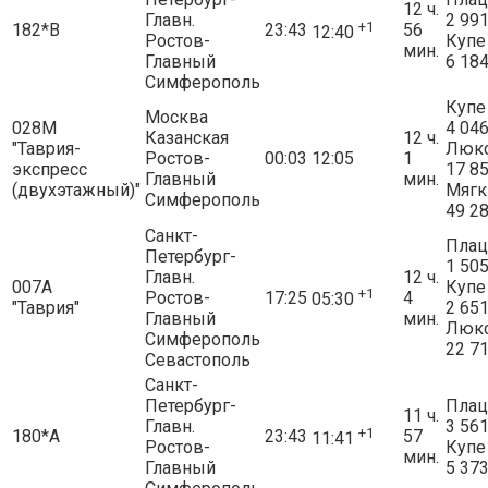
12 ч.
Главн.
2 99
+1
182*В
23:43
56
12:40
Ростов-
Купе
мин.
Главный
6 18
Симферополь
Купе
Москва
028М
4 04
Казанская
12 ч.
"Таврия-
Люк
Ростов-
00:03
12:05
1
экспресс
17 8
Главный
мин.
(двухэтажный)"
Мягк
Симферополь
49 2
Санкт-
Плац
Петербург-
1 50
Главн.
12 ч.
007А
Купе
+1
Ростов-
17:25
4
05:30
"Таврия"
2 65
Главный
мин.
Люк
Симферополь
22 7
Севастополь
Санкт-
Петербург-
Плац
11 ч.
Главн.
3 56
+1
180*А
23:43
57
11:41
Ростов-
Купе
мин.
Главный
5 37