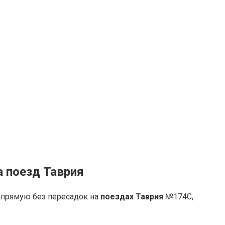
а поезд Таврия
апрямую без пересадок на
поездах Таврия
№174С,