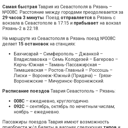
Самая быстрая
Таврия из Севастополя в Рязань –
№008С. Расстояние между городами преодолевается за
29 часов 3 минуты
. Поезд
отправляется
в Рязань с
вокзала в Севастополе в 17:15 и
прибывает
на вокзал
Рязань-2 в 22:18.
На маршруте из Севастополя в Рязань поезд №008С
делает
15 остановок
на станциях:
Бахчисарай – Симферополь – Джанкой –
Владиславовка – Семь Колодезей – Багерово –
Керчь-Южная – Тамань-Пассажирская –
Тимашевская – Ростов-Главный – Россошь –
Лиски – Воронеж-Южный (Придача) – Грязи-
Воронежские – Мичуринск-Воронежский.
Расписание поездов
Таврия Севастополь – Рязань:
008С
– ежедневно, круглогодично.
092С
– сентябрь, октябрь по нечетным числам;
ноябрь – ежедневно.
Пассажиры поездов Таврия имеют возможность
приобрести ж/д билеты в вагонах следующих
типов
и