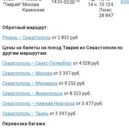
+2
14:35
Куп
05:00
"Таврия"
Москва
14 ч.
10 124
Казанская
Люкс
28 847
Обратный маршрут:
Рязань – Севастополь
от 2 832 руб.
Цены на билеты на поезд Таврия из Севастополя по
другим маршрутам:
Севастополь –
Санкт-Петербург
от 4 028 руб.
Севастополь –
Москва
от 3 397 руб.
Севастополь –
Мурманск
от 9 252 руб.
Севастополь –
Архангельск
от 8 323 руб.
Севастополь –
Нижний Новгород
от 5 477 руб.
Севастополь – Тверь
от 3 397 руб.
Перевозка багажа