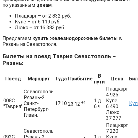
по указанным
ценам
:
Плацкарт – от 2 832 руб.
Купе – от 6 119 руб.
Люкс – от 16 383 руб.
Предлагаем
купить железнодорожные билеты
в
Рязань из Севастополя.
Билеты на поезд Таврия Севастополь –
Рязань:
В
Поезд
Маршрут
Туда
Прибытие
Цена
Би
пути
Плацкарт
Севастополь
4 925
Рязань-2
008С
1 д.
Купе
+1
Санкт-
17:10
Куп
23:12
"Таврия"
6 ч.
6 490
Петербург-
Люкс
Главн.
37 277
Плацкарт
Севастополь
7 220
092С
Рязань-2
1 д.
Купе