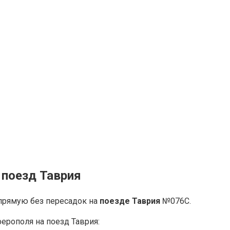
 поезд Таврия
прямую без пересадок на
поезде Таврия
№076С.
ерополя на поезд Таврия: