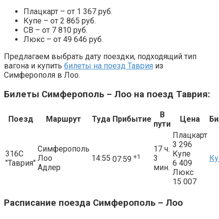
Плацкарт – от 1 367 руб.
Купе – от 2 865 руб.
СВ – от 7 810 руб.
Люкс – от 49 646 руб.
Предлагаем выбрать дату поездки, подходящий тип
вагона и купить
билеты на поезд Таврия
из
Симферополя в Лоо.
Билеты Симферополь – Лоо на поезд Таврия:
В
Поезд
Маршрут
Туда
Прибытие
Цена
Би
пути
Плацкарт
3 296
Симферополь
17 ч.
316С
Купе
+1
Лоо
14:55
3
Ку
07:59
"Таврия"
6 409
Адлер
мин.
Люкс
15 007
Расписание поезда Симферополь – Лоо