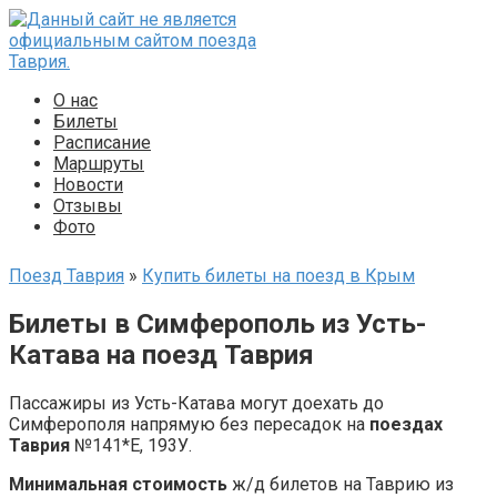
Перейти
к
контенту
О нас
Билеты
Расписание
Маршруты
Новости
Отзывы
Фото
Поезд Таврия
»
Купить билеты на поезд в Крым
Билеты в Симферополь из Усть-
Катава на поезд Таврия
Пассажиры из Усть-Катава могут доехать до
Симферополя напрямую без пересадок на
поездах
Таврия
№141*Е, 193У.
Минимальная стоимость
ж/д билетов на Таврию из