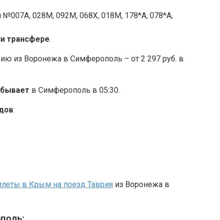
я
№007А, 028М, 092М, 068Х, 018М, 178*А, 078*А,
ли трансфере
.
ию из Воронежа в Симферополь – от 2 297 руб. в
ибывает
в Симферополь в 05:30.
дов
:
илеты в Крым на поезд Таврия
из Воронежа в
поль: