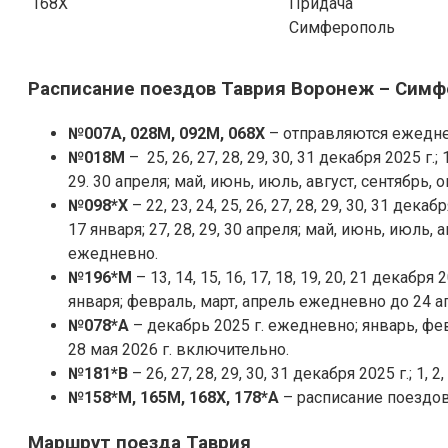
168Х
Придача
Симферополь
Расписание поездов Таврия Воронеж – Сим
№007А, 028М, 092М, 068Х
– отправляются ежедне
№018М
– 25, 26, 27, 28, 29, 30, 31 декабря 2025 г.; 1, 
29. 30 апреля; май, июнь, июль, август, сентябрь, 
№098*Х
– 22, 23, 24, 25, 26, 27, 28, 29, 30, 31 декабря 2
17 января; 27, 28, 29, 30 апреля; май, июнь, июль, 
ежедневно.
№196*М
– 13, 14, 15, 16, 17, 18, 19, 20, 21 декабря 202
января; февраль, март, апрель ежедневно до 24 а
№078*А
– декабрь 2025 г. ежедневно; январь, фе
28 мая 2026 г. включительно.
№181*В
– 26, 27, 28, 29, 30, 31 декабря 2025 г.; 1, 2, 3
№158*М, 165М, 168Х, 178*А
– расписание поездов
Маршрут поезда Таврия