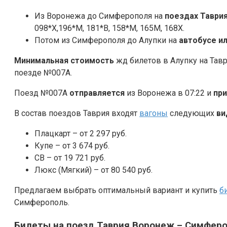
Из Воронежа до Симферополя на
поездах Таври
098*Х,196*М, 181*В, 158*М, 165М, 168Х.
Потом из Симферополя до Алупки на
автобусе и
Минимальная стоимость
жд билетов в Алупку на Тавр
поезде №007А.
Поезд №007А
отправляется
из Воронежа в 07:22 и
пр
В состав поездов Таврия входят
вагоны
следующих
ви
Плацкарт – от 2 297 руб.
Купе – от 3 674 руб.
СВ – от 19 721 руб.
Люкс (Мягкий) – от 80 540 руб.
Предлагаем выбрать оптимальный вариант и купить
б
Симферополь.
Билеты на поезд Таврия Воронеж – Симферо