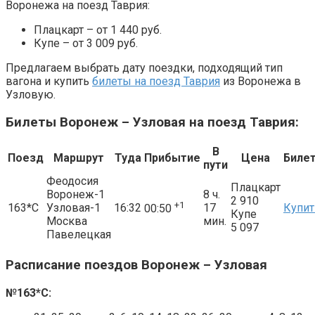
Воронежа на поезд Таврия:
Плацкарт – от 1 440 руб.
Купе – от 3 009 руб.
Предлагаем выбрать дату поездки, подходящий тип
вагона и купить
билеты на поезд Таврия
из Воронежа в
Узловую.
Билеты Воронеж – Узловая на поезд Таврия:
В
Поезд
Маршрут
Туда
Прибытие
Цена
Биле
пути
Феодосия
Плацкарт
Воронеж-1
8 ч.
2 910
+1
163*С
Узловая-1
16:32
17
Купит
00:50
Купе
Москва
мин.
5 097
Павелецкая
Расписание поездов Воронеж – Узловая
№163*С: