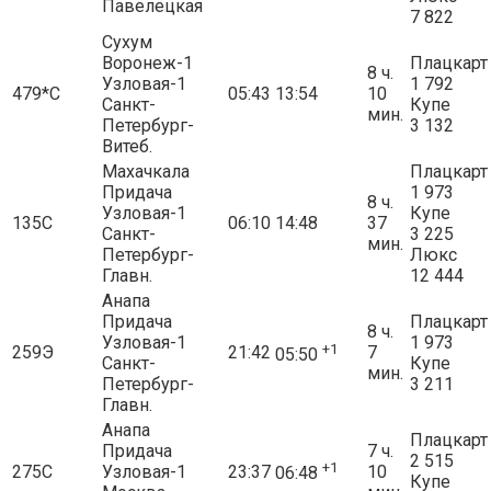
Павелецкая
7 822
Сухум
Воронеж-1
Плацкарт
8 ч.
Узловая-1
1 792
479*С
05:43
13:54
10
Санкт-
Купе
мин.
Петербург-
3 132
Витеб.
Махачкала
Плацкарт
Придача
1 973
8 ч.
Узловая-1
Купе
135С
06:10
14:48
37
Санкт-
3 225
мин.
Петербург-
Люкс
Главн.
12 444
Анапа
Придача
Плацкарт
8 ч.
Узловая-1
1 973
+1
259Э
21:42
7
05:50
Санкт-
Купе
мин.
Петербург-
3 211
Главн.
Анапа
Плацкарт
Придача
7 ч.
2 515
+1
275С
Узловая-1
23:37
10
06:48
Купе