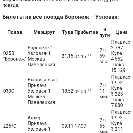
поезда.
Билеты на все поезда Воронеж – Узловая:
В
Поезд
Маршрут
Туда
Прибытие
Цена
пути
Плацкарт
Воронеж-1
2 787
7 ч.
025В
Узловая-1
Купе
+1
21:15
59
04:16
"Воронеж"
Москва
4 552
сек.
Павелецкая
Люкс
15 129
Плацкарт
Владикавказ
1 973
Придача
7 ч.
Купе
+1
033С
Узловая-1
18:52
11
02:04
3 225
Москва
мин.
Люкс
Павелецкая
7 880
Плацкарт
Адлер
1 973
7 ч.
Придача
Купе
225*С
09:11
17:07
55
Узловая-1
3 211
мин.