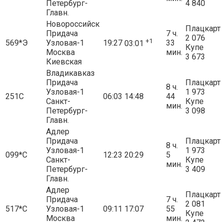
Петербург-
4 840
Главн.
Новороссийск
Плацкарт
Придача
7 ч.
2 076
+1
569*Э
Узловая-1
19:27
33
03:01
Купе
Москва
мин.
3 673
Киевская
Владикавказ
Придача
Плацкарт
8 ч.
Узловая-1
1 973
251С
06:03
14:48
44
Санкт-
Купе
мин.
Петербург-
3 098
Главн.
Адлер
Придача
Плацкарт
8 ч.
Узловая-1
1 973
099*С
12:23
20:29
5
Санкт-
Купе
мин.
Петербург-
3 409
Главн.
Адлер
Плацкарт
Придача
7 ч.
2 081
517*С
Узловая-1
09:11
17:07
55
Купе
Москва
мин.