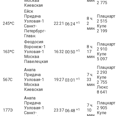
Москва
мин.
2 775
Киевская
Ейск
Придача
Плацкарт
8 ч.
Узловая-1
2 515
+1
245*С
22:21
2
06:24
Санкт-
Купе
мин.
Петербург-
2 199
Главн.
Феодосия
Плацкарт
Воронеж-1
8 ч.
2 910
+1
163*С
Узловая-1
16:32
17
00:50
Купе
Москва
мин.
5 097
Павелецкая
Плацкарт
Анапа
2 293
Придача
7 ч.
Купе
+1
567С
Узловая-1
19:27
33
03:01
2 755
Москва
мин.
Люкс
Киевская
8 641
Анапа
Придача
Плацкарт
7 ч.
Узловая-1
2 905
+1
177Э
23:37
10
06:48
Санкт-
Купе
мин.