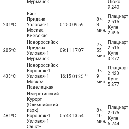
Мурманск
Люкс
9 240
Ейск
Плацкарт
Придача
8 ч.
2 515
231*С
Узловая-1
01:50
09:59
8
Купе
Москва
мин.
2 495
Киевская
Новороссийск
Плацкарт
7 ч.
Придача
2 515
285*С
09:11
17:07
55
Узловая-1
Купе
мин.
Мурманск
3 372
Новороссийск
Плацкарт
Воронеж-1
9 ч.
2 423
+1
433*С
Узловая-1
16:15
9
01:25
Купе
Москва
мин.
5 277
Павелецкая
Имеретинский
Курорт
(Олимпийский
Плацкарт
парк)
8 ч.
2 076
481*С
Воронеж-1
05:43
13:54
10
Купе
Узловая-1
мин.
5 744
Санкт-