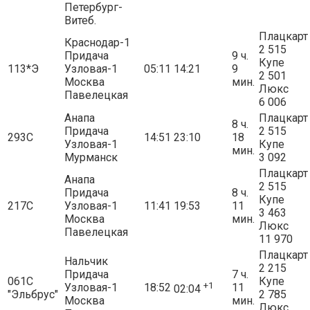
Петербург-
Витеб.
Плацкарт
Краснодар-1
2 515
Придача
9 ч.
Купе
113*Э
Узловая-1
05:11
14:21
9
2 501
Москва
мин.
Люкс
Павелецкая
6 006
Анапа
Плацкарт
8 ч.
Придача
2 515
293С
14:51
23:10
18
Узловая-1
Купе
мин.
Мурманск
3 092
Плацкарт
Анапа
2 515
Придача
8 ч.
Купе
217С
Узловая-1
11:41
19:53
11
3 463
Москва
мин.
Люкс
Павелецкая
11 970
Плацкарт
Нальчик
2 215
Придача
7 ч.
061С
Купе
+1
Узловая-1
18:52
11
02:04
"Эльбрус"
2 785
Москва
мин.
Люкс