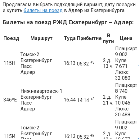
Предлагаем выбрать подходящий вариант, дату поездки
и купить
билеты на поезд
в Адлер из Екатеринбурга.
Билеты на поезд РЖД Екатеринбург – Адлер:
В
Поезд
Маршрут
Туда
Прибытие
Цена
пути
Плацкарт
Томск-2
9 002
Екатеринбург
2 д.
Купе
+3
115Н
16:13
05:32
Пасс.
13 ч.
7 671
Адлер
Люкс
32 080
Плацкарт
Нижневартовск-1
8 740
Екатеринбург
2 д.
Купе
+3
346*Е
16:44
14:14
Пасс.
21 ч.
10 046
Адлер
Люкс
30 488
Плацкарт
Томск-2
9 002
Екатеринбург
2 д.
Купе
+3
115И
16:13
05:32