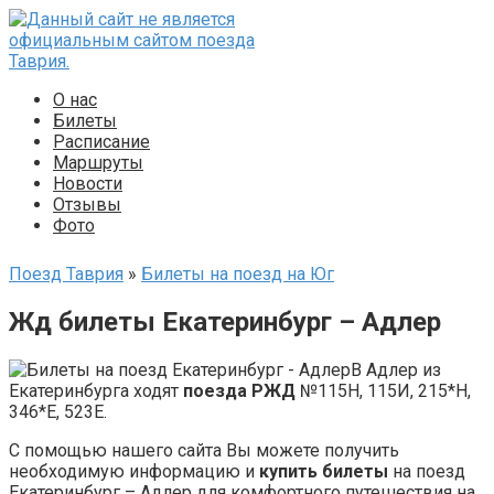
Перейти
к
контенту
О нас
Билеты
Расписание
Маршруты
Новости
Отзывы
Фото
Поезд Таврия
»
Билеты на поезд на Юг
Жд билеты Екатеринбург – Адлер
В Адлер из
Екатеринбурга ходят
поезда РЖД
№115Н, 115И, 215*Н,
346*Е, 523Е.
С помощью нашего сайта Вы можете получить
необходимую информацию и
купить билеты
на поезд
Екатеринбург – Адлер для комфортного путешествия на