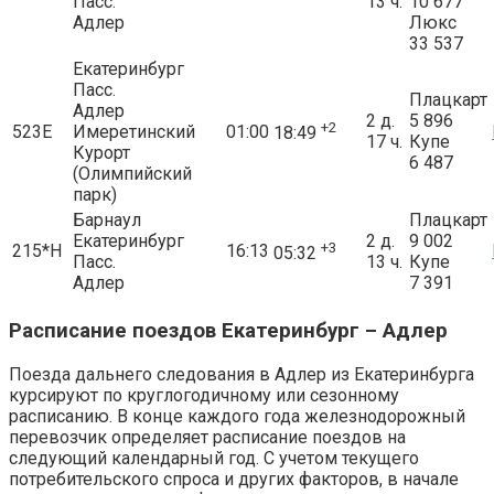
Пасс.
13 ч.
10 677
Адлер
Люкс
33 537
Екатеринбург
Пасс.
Плацкарт
Адлер
2 д.
5 896
+2
523Е
Имеретинский
01:00
18:49
17 ч.
Купе
Курорт
6 487
(Олимпийский
парк)
Барнаул
Плацкарт
Екатеринбург
2 д.
9 002
+3
215*Н
16:13
05:32
Пасс.
13 ч.
Купе
Адлер
7 391
Расписание поездов Екатеринбург – Адлер
Поезда дальнего следования в Адлер из Екатеринбурга
курсируют по круглогодичному или сезонному
расписанию. В конце каждого года железнодорожный
перевозчик определяет расписание поездов на
следующий календарный год. С учетом текущего
потребительского спроса и других факторов, в начале