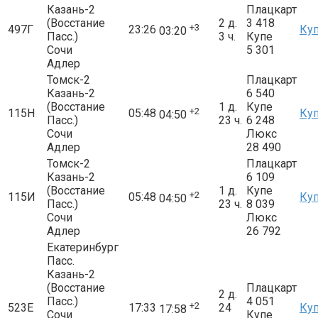
Казань-2
Плацкарт
(Восстание
2 д.
3 418
+3
497Г
23:26
Ку
03:20
Пасс.)
3 ч.
Купе
Сочи
5 301
Адлер
Томск-2
Плацкарт
Казань-2
6 540
(Восстание
1 д.
Купе
+2
115Н
05:48
Ку
04:50
Пасс.)
23 ч.
6 248
Сочи
Люкс
Адлер
28 490
Томск-2
Плацкарт
Казань-2
6 109
(Восстание
1 д.
Купе
+2
115И
05:48
Ку
04:50
Пасс.)
23 ч.
8 039
Сочи
Люкс
Адлер
26 792
Екатеринбург
Пасс.
Казань-2
(Восстание
Плацкарт
2 д.
Пасс.)
4 051
+2
523Е
17:33
24
Ку
17:58
Сочи
Купе