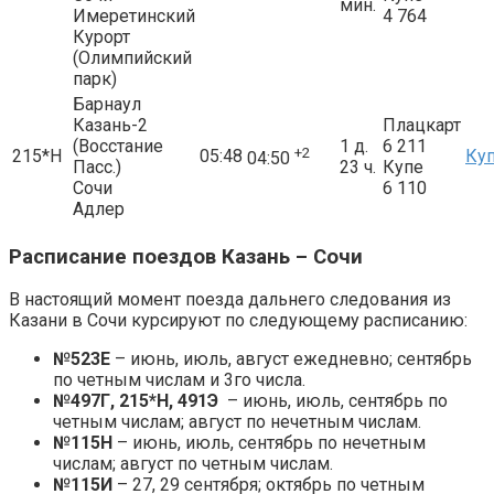
мин.
Имеретинский
4 764
Курорт
(Олимпийский
парк)
Барнаул
Казань-2
Плацкарт
(Восстание
1 д.
6 211
+2
215*Н
05:48
Ку
04:50
Пасс.)
23 ч.
Купе
Сочи
6 110
Адлер
Расписание поездов Казань – Сочи
В настоящий момент поезда дальнего следования из
Казани в Сочи курсируют по следующему расписанию:
№523Е
– июнь, июль, август ежедневно; сентябрь
по четным числам и 3го числа.
№497Г, 215*Н, 491Э
– июнь, июль, сентябрь по
четным числам; август по нечетным числам.
№115Н
– июнь, июль, сентябрь по нечетным
числам; август по четным числам.
№115И
– 27, 29 сентября; октябрь по четным