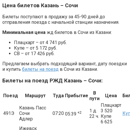
Цена билетов Казань – Сочи
Билеты поступают в продажу за 45-90 дней до
отправления поезда с начальной станции назначения.
Минимальная цена
жд билетов в Сочи из Казани:
Плацкарт – от 4 741 руб.
Купе – от 5 172 руб.
СВ – от 17 426 руб.
Предлагаем выбрать подходящий вариант, дату поездки
и купить
билеты на поезд
в Сочи из Казани.
Билеты на поезд РЖД Казань – Сочи:
В
Поезд
Маршрут
Туда
Прибытие
Цена
Би
пути
Плацкарт
Казань Пасс
1 д.
3 520
+2
491Э
Сочи
07:20
Ку
05:39
22 ч.
Купе
Адлер
6 625
Ижевск