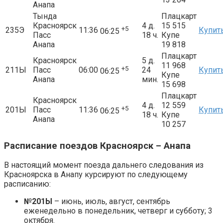
Анапа
Тында
Плацкарт
Красноярск
4 д.
15 515
+5
235Э
11:36
Купит
06:25
Пасс
18 ч.
Купе
Анапа
19 818
Плацкарт
Красноярск
5 д.
11 968
+5
211Ы
Пасс
06:00
24
Купит
06:25
Купе
Анапа
мин.
15 698
Плацкарт
Красноярск
4 д.
12 559
+5
201Ы
Пасс
11:36
Купит
06:25
18 ч.
Купе
Анапа
10 257
Расписание поездов Красноярск – Анапа
В настоящий момент поезда дальнего следования из
Красноярска в Анапу курсируют по следующему
расписанию:
№201Ы
– июнь, июль, август, сентябрь
еженедельно в понедельник, четверг и субботу; 3
октября.