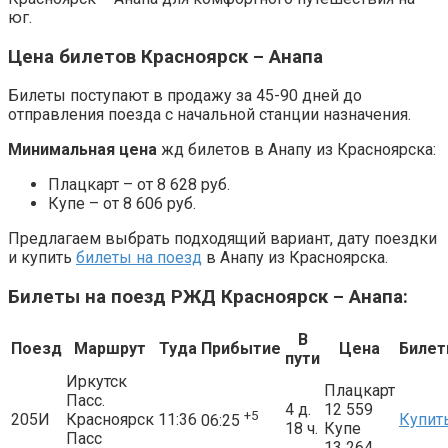
юг.
Цена билетов Красноярск – Анапа
Билеты поступают в продажу за 45-90 дней до
отправления поезда с начальной станции назначения.
Минимальная цена
жд билетов в Анапу из Красноярска:
Плацкарт – от 8 628 руб.
Купе – от 8 606 руб.
Предлагаем выбрать подходящий вариант, дату поездки
и купить
билеты на поезд
в Анапу из Красноярска.
Билеты на поезд РЖД Красноярск – Анапа:
В
Поезд
Маршрут
Туда
Прибытие
Цена
Биле
пути
Иркутск
Плацкарт
Пасс.
4 д.
12 559
+5
205И
Красноярск
11:36
Купит
06:25
18 ч.
Купе
Пасс
13 264