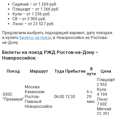
Сидячий – от 1 269 руб.
Плацкарт – от 1 266 руб.
Купе – от 1 236 руб.
СВ – от 3 905 руб.
Люкс – от 23 527 руб.
Предлагаем выбрать подходящий вариант, дату поездки
и купить
билеты на поезд
в Новороссийск из Ростова-
на-Дону.
Билеты на поезд РЖД Ростов-на-Дону –
Новороссийск:
В
Поезд
Маршрут
Туда
Прибытие
Цена
пути
Плацкарт
2 953
Москва
Купе
Казанская
6 ч.
030С
4 194
Ростов-
06:00
12:30
29
"Премиум"
Люкс
Главный
мин.
7 692
Новороссийск
Мягкий
23 701