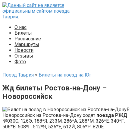
Перейти
к
контенту
О нас
Билеты
Расписание
Маршруты
Новости
Отзывы
Фото
Поезд Таврия
»
Билеты на поезд на Юг
Жд билеты Ростов-на-Дону –
Новороссийск
В
Новороссийск из Ростова-на-Дону ходят
поезда РЖД
№030С, 126Э, 188*Я, 233М, 286*А, 288*М, 326*Е, 340*Г,
506*В, 508*Г, 512*Я, 526*Е, 612Й, 806*Р, 820Е.