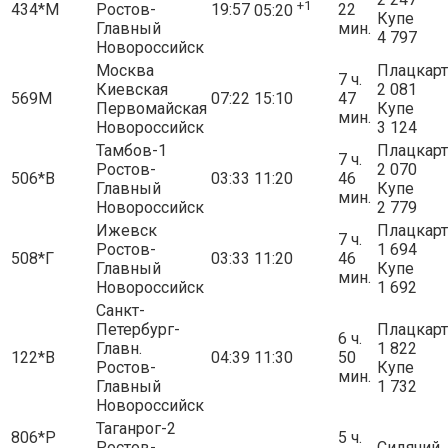
+1
434*М
Ростов-
19:57
22
05:20
Купе
Главный
мин.
4 797
Новороссийск
Москва
Плацкарт
7 ч.
Киевская
2 081
569М
07:22
15:10
47
Первомайская
Купе
мин.
Новороссийск
3 124
Тамбов-1
Плацкарт
7 ч.
Ростов-
2 070
506*В
03:33
11:20
46
Главный
Купе
мин.
Новороссийск
2 779
Ижевск
Плацкарт
7 ч.
Ростов-
1 694
508*Г
03:33
11:20
46
Главный
Купе
мин.
Новороссийск
1 692
Санкт-
Петербург-
Плацкарт
6 ч.
Главн.
1 822
122*В
04:39
11:30
50
Ростов-
Купе
мин.
Главный
1 732
Новороссийск
Таганрог-2
806*Р
5 ч.
Ростов-
Сидячий