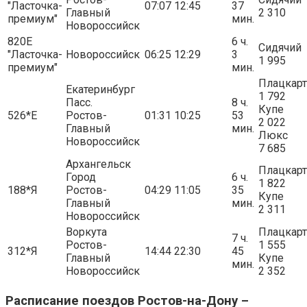
"Ласточка-
07:07
12:45
37
Главный
2 310
премиум"
мин.
Новороссийск
820Е
6 ч.
Сидячий
"Ласточка-
Новороссийск
06:25
12:29
3
1 995
премиум"
мин.
Плацкарт
Екатеринбург
1 792
Пасс.
8 ч.
Купе
526*Е
Ростов-
01:31
10:25
53
2 022
Главный
мин.
Люкс
Новороссийск
7 685
Архангельск
Плацкарт
Город
6 ч.
1 822
188*Я
Ростов-
04:29
11:05
35
Купе
Главный
мин.
2 311
Новороссийск
Воркута
Плацкарт
7 ч.
Ростов-
1 555
312*Я
14:44
22:30
45
Главный
Купе
мин.
Новороссийск
2 352
Расписание поездов Ростов-на-Дону –