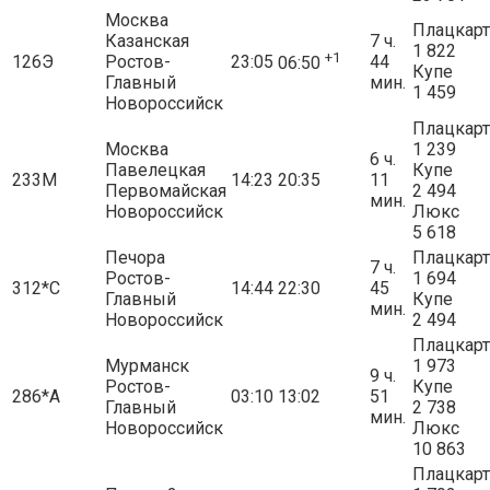
Москва
Плацкарт
Казанская
7 ч.
1 822
+1
126Э
Ростов-
23:05
44
06:50
Купе
Главный
мин.
1 459
Новороссийск
Плацкарт
Москва
1 239
6 ч.
Павелецкая
Купе
233М
14:23
20:35
11
Первомайская
2 494
мин.
Новороссийск
Люкс
5 618
Печора
Плацкарт
7 ч.
Ростов-
1 694
312*С
14:44
22:30
45
Главный
Купе
мин.
Новороссийск
2 494
Плацкарт
Мурманск
1 973
9 ч.
Ростов-
Купе
286*А
03:10
13:02
51
Главный
2 738
мин.
Новороссийск
Люкс
10 863
Плацкарт