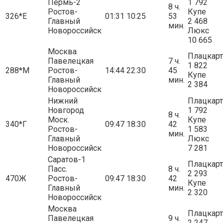
Пермь-2
1 792
8 ч.
Ростов-
Купе
326*Е
01:31
10:25
53
Главный
2 468
мин.
Новороссийск
Люкс
10 665
Москва
Плацкарт
Павелецкая
7 ч.
1 822
288*М
Ростов-
14:44
22:30
45
Купе
Главный
мин.
2 384
Новороссийск
Нижний
Плацкарт
Новгород
1 792
8 ч.
Моск.
Купе
340*Г
09:47
18:30
42
Ростов-
1 583
мин.
Главный
Люкс
Новороссийск
7 281
Саратов-1
Плацкарт
Пасс.
8 ч.
2 293
470Ж
Ростов-
09:47
18:30
42
Купе
Главный
мин.
2 320
Новороссийск
Москва
Плацкарт
Павелецкая
9 ч.
2 247