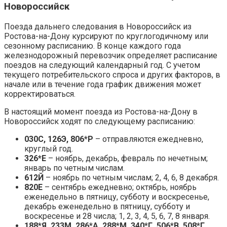
Новороссийск
Поезда дальнего следования в Новороссийск из
Ростова-на-Дону курсируют по круглогодичному или
сезонному расписанию. В конце каждого года
железнодорожный перевозчик определяет расписание
поездов на следующий календарный год. С учетом
текущего потребительского спроса и других факторов, в
начале или в течение года график движения может
корректироваться.
В настоящий момент поезда из Ростова-на-Дону в
Новороссийск ходят по следующему расписанию:
030С, 126Э, 806*Р
– отправляются ежедневно,
круглый год.
326*Е
– ноябрь, декабрь, февраль по нечетным;
январь по четным числам.
612Й
– ноябрь по четным числам; 2, 4, 6, 8 декабря.
820Е
– сентябрь ежедневно; октябрь, ноябрь
еженедельно в пятницу, субботу и воскресенье,
декабрь еженедельно в пятницу, субботу и
воскресенье и 28 числа; 1, 2, 3, 4, 5, 6, 7, 8 января.
188*Я, 233М, 286*А, 288*М, 340*Г, 506*В, 508*Г,