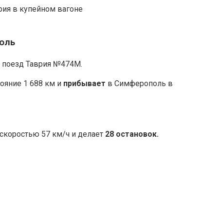
оль
н поезд Таврия №474М.
тояние 1 688 км и
прибывает
в Симферополь в
скоростью 57 км/ч и делает
28 остановок.