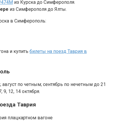
474М
из Курска до Симферополя.
фере
из Симферополя до Ялты.
рска в Симферополь:
гона и купить
билеты на поезд Таврия в
поль
 август по четным; сентябрь по нечетным до 21
, 9, 12, 14 октября.
поезда Таврия