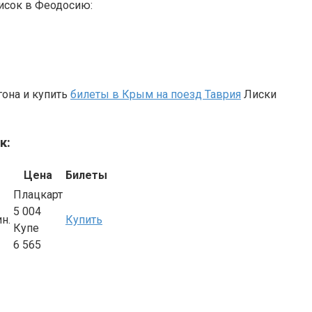
исок в Феодосию:
гона и купить
билеты в Крым на поезд Таврия
Лиски
к:
Цена
Билеты
Плацкарт
5 004
ин.
Купить
Купе
6 565