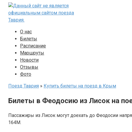
Перейти
к
контенту
О нас
Билеты
Расписание
Маршруты
Новости
Отзывы
Фото
Поезд Таврия
»
Купить билеты на поезд в Крым
Билеты в Феодосию из Лисок на по
Пассажиры из Лисок могут доехать до Феодосии напр
164М.