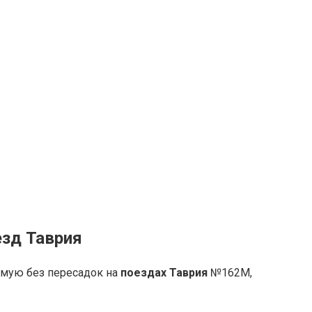
езд Таврия
ямую без пересадок на
поездах Таврия
№162М,