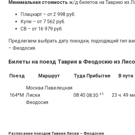
Минимальная стоимость
ж/д билетов на Таврию из Л
Плацкарт – от 2 998 руб.
Купе – от 7 562 руб.
СВ – от 16 979 руб.
Предлагаем выбрать дату поездки, подходящий тип ва
– Феодосия.
Билеты на поезд Таврия в Феодосию из Лисо
Поезд
Маршрут
Туда
Прибытие
В пути
Москва Павелецкая
+1
164*М
Лиски
08:40
23 ч. 49 м
08:30
Феодосия
Расписание поездов Таврия Лиски – Феодосия