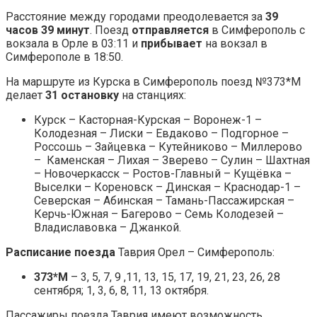
Расстояние между городами преодолевается за
39
часов 39 минут
. Поезд
отправляется
в Симферополь с
вокзала в Орле в 03:11 и
прибывает
на вокзал в
Симферополе в 18:50.
На маршруте из Курска в Симферополь поезд №373*М
делает
31 остановку
на станциях:
Курск – Касторная-Курская – Воронеж-1 –
Колодезная – Лиски – Евдаково – Подгорное –
Россошь – Зайцевка – Кутейниково – Миллерово
– Каменская – Лихая – Зверево – Сулин – Шахтная
– Новочеркасск – Ростов-Главный – Кущёвка –
Выселки – Кореновск – Динская – Краснодар-1 –
Северская – Абинская – Тамань-Пассажирская –
Керчь-Южная – Багерово – Семь Колодезей –
Владиславовка – Джанкой.
Расписание поезда
Таврия Орел – Симферополь:
373*М
– 3, 5, 7, 9 ,11, 13, 15, 17, 19, 21, 23, 26, 28
сентября; 1, 3, 6, 8, 11, 13 октября.
Пассажиры поезда Таврия имеют возможность