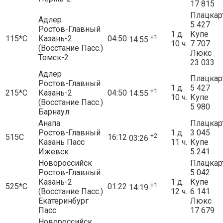
17 815
Плацкар
Адлер
5 427
Ростов-Главный
1 д.
Купе
+1
115*С
Казань-2
04:50
14:55
10 ч.
7 707
(Восстание Пасс.)
Люкс
Томск-2
23 033
Адлер
Плацкар
Ростов-Главный
1 д.
5 427
+1
215*С
Казань-2
04:50
14:55
10 ч.
Купе
(Восстание Пасс.)
5 980
Барнаул
Анапа
Плацкар
Ростов-Главный
1 д.
3 045
+2
515С
16:12
03:26
Казань Пасс
11 ч.
Купе
Ижевск
5 241
Новороссийск
Плацкар
Ростов-Главный
5 042
Казань-2
1 д.
Купе
+1
525*С
01:22
14:19
(Восстание Пасс.)
12 ч.
6 141
Екатеринбург
Люкс
Пасс.
17 679
Новороссийск