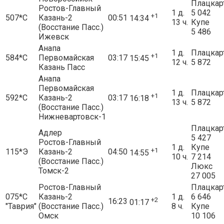
Плацкар
Ростов-Главный
1 д.
5 042
+1
507*С
Казань-2
00:51
14:34
13 ч.
Купе
(Восстание Пасс.)
5 486
Ижевск
Анапа
1 д.
Плацкар
+1
584*С
Первомайская
03:17
15:45
12 ч.
5 872
Казань Пасс
Анапа
Первомайская
1 д.
Плацкар
+1
592*С
Казань-2
03:17
16:18
13 ч.
5 872
(Восстание Пасс.)
Нижневартовск-1
Плацкар
Адлер
5 427
Ростов-Главный
1 д.
Купе
+1
115*Э
Казань-2
04:50
14:55
10 ч.
7 214
(Восстание Пасс.)
Люкс
Томск-2
27 005
Ростов-Главный
Плацкар
075*С
Казань-2
1 д.
6 646
+2
16:23
01:17
"Таврия"
(Восстание Пасс.)
8 ч.
Купе
Омск
10 106