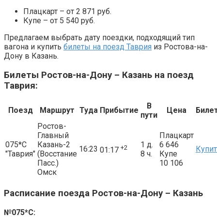
Плацкарт – от 2 871 руб.
Купе – от 5 540 руб.
Предлагаем выбрать дату поездки, подходящий тип
вагона и купить
билеты на поезд Таврия
из Ростова-на-
Дону в Казань.
Билеты Ростов-на-Дону – Казань на поезд
Таврия:
В
Поезд
Маршрут
Туда
Прибытие
Цена
Биле
пути
Ростов-
Главный
Плацкарт
075*С
Казань-2
1 д.
6 646
+2
16:23
Купи
01:17
"Таврия"
(Восстание
8 ч.
Купе
Пасс.)
10 106
Омск
Расписание поезда Ростов-на-Дону – Казань
№
075*С
: