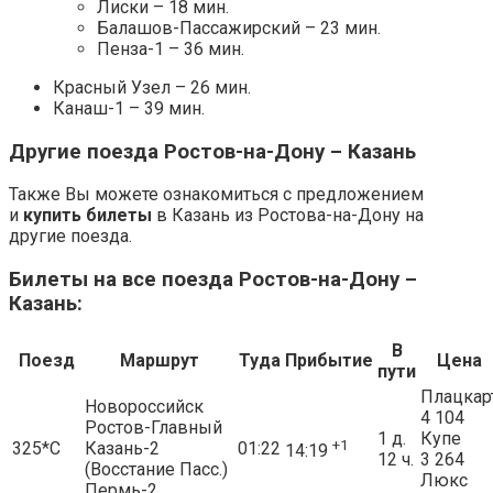
Лиски – 18 мин.
Балашов-Пассажирский – 23 мин.
Пенза-1 – 36 мин.
Красный Узел – 26 мин.
Канаш-1 – 39 мин.
Другие поезда Ростов-на-Дону – Казань
Также Вы можете ознакомиться с предложением
и
купить билеты
в Казань из Ростова-на-Дону на
другие поезда.
Билеты на все поезда Ростов-на-Дону –
Казань:
В
Поезд
Маршрут
Туда
Прибытие
Цена
пути
Плацкар
Новороссийск
4 104
Ростов-Главный
1 д.
Купе
+1
325*С
Казань-2
01:22
14:19
12 ч.
3 264
(Восстание Пасс.)
Люкс
Пермь-2