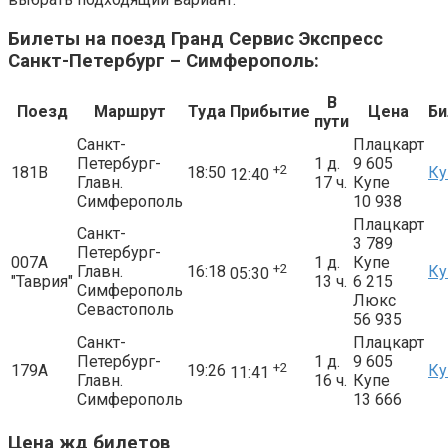
Билеты на поезд Гранд Сервис Экспресс
Санкт-Петербург – Симферополь:
В
Поезд
Маршрут
Туда
Прибытие
Цена
Би
пути
Санкт-
Плацкарт
Петербург-
1 д.
9 605
+2
181В
18:50
Ку
12:40
Главн.
17 ч.
Купе
Симферополь
10 938
Плацкарт
Санкт-
3 789
Петербург-
007А
1 д.
Купе
+2
Главн.
16:18
Ку
05:30
"Таврия"
13 ч.
6 215
Симферополь
Люкс
Севастополь
56 935
Санкт-
Плацкарт
Петербург-
1 д.
9 605
+2
179А
19:26
Ку
11:41
Главн.
16 ч.
Купе
Симферополь
13 666
Цена жд билетов