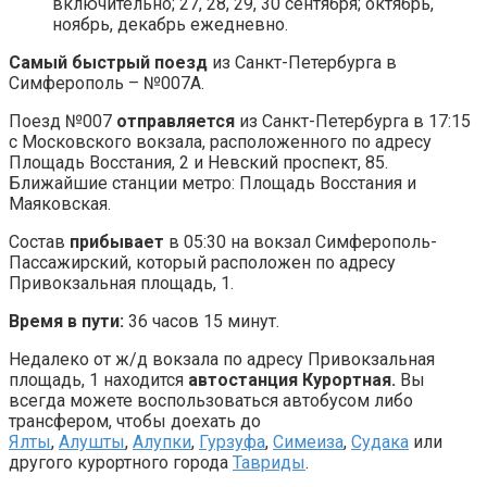
включительно; 27, 28, 29, 30 сентября; октябрь,
ноябрь, декабрь ежедневно.
Самый быстрый поезд
из Санкт-Петербурга в
Симферополь – №007А.
Поезд №007
отправляется
из Санкт-Петербурга в 17:15
с Московского вокзала, расположенного по адресу
Площадь Восстания, 2 и Невский проспект, 85.
Ближайшие станции метро: Площадь Восстания и
Маяковская.
Состав
прибывает
в 05:30 на вокзал Симферополь-
Пассажирский, который расположен по адресу
Привокзальная площадь, 1.
Время в пути:
36 часов 15 минут.
Недалеко от ж/д вокзала по адресу Привокзальная
площадь, 1 находится
автостанция Курортная.
Вы
всегда можете воспользоваться автобусом либо
трансфером, чтобы доехать до
Ялты
,
Алушты
,
Алупки
,
Гурзуфа
,
Симеиза
,
Судака
или
другого курортного города
Тавриды
.