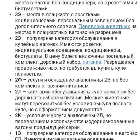
места в вагоне без кондиционера, но с розетками и
биотуалетами.
3Э
– места в плацкарте с розетками,
кондиционерами, персональным освещением без
дополнительного сервиса.
Перевозка животных
на
местах в плацкартных вагонах не разрешена.
2Э
– популярная категория обслуживания в
купейных вагонах. Имеются розетки,
индивидуальное освещение, кондиционеры,
биотуалеты. В цену билета включены постельный
комплект, дорожный набор,
питание
. Разрешается
провоз животных, но требуется выкупить купе
полностью.
2Ф
– услуги и оснащение аналогичны 2Э, но без
комплекта с горячим питанием.
2Л
– категория обслуживания в купе на местах без
дорожного набора и питания. Мелкие животные
могут перевозиться без условия выкупа полного
купе, но с оформлением документов.
2К
– условия и услуги аналогичны 2Л, но
перевозчиком используются модернизированные
вагоны предыдущей серии.
1Э
– популярная категория обслуживания в вагонах
СВ. Имеются индивидуальное освещение,