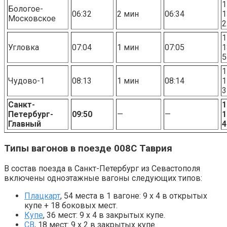
1
Бологое-
06:32
2 мин
06:34
1
Московское
2
1
Угловка
07:04
1 мин
07:05
1
5
1
Чудово-1
08:13
1 мин
08:14
1
3
Санкт-
1
Петербург-
09:50
—
—
1
Главный
4
Типы вагонов в поезде 008С Таврия
В состав поезда в Санкт-Петербург из Севастополя
включены одноэтажные вагоны следующих типов:
Плацкарт
, 54 места в 1 вагоне: 9 х 4 в открытых
купе + 18 боковых мест.
Купе
, 36 мест: 9 х 4 в закрытых купе.
СВ
, 18 мест: 9 х 2 в закрытых купе.