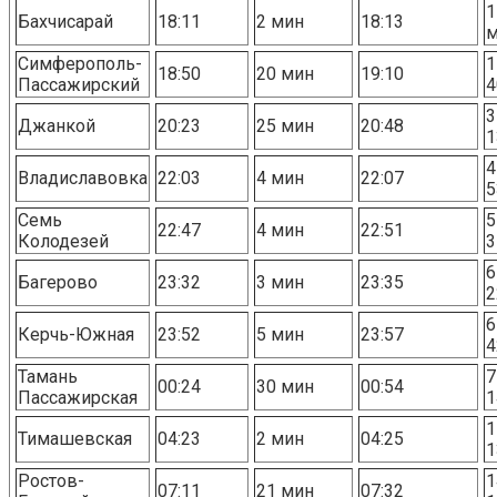
1
Бахчисарай
18:11
2 мин
18:13
Симферополь-
1
18:50
20 мин
19:10
Пассажирский
4
3
Джанкой
20:23
25 мин
20:48
1
4
Владиславовка
22:03
4 мин
22:07
5
Семь
5
22:47
4 мин
22:51
Колодезей
3
6
Багерово
23:32
3 мин
23:35
2
6
Керчь-Южная
23:52
5 мин
23:57
4
Тамань
7
00:24
30 мин
00:54
Пассажирская
1
1
Тимашевская
04:23
2 мин
04:25
1
Ростов-
1
07:11
21 мин
07:32