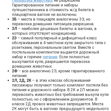
Перевозка животных
не разрешена.
Гарантированное питание и наборы
путешественника в стоимость ж/д билета в
плацкартном вагоне не включены.
3Б
– места в плацкарте аналогичны 3Э, но
перевозка домашних питомцев разрешена.
3Л
– наиболее дешевые билеты в вагонах, в
которых отсутствует кондиционер.
2Э
– самый популярный и дефицитный класс
обслуживания в 4-местном купе закрытого типа с
розетками, персональным светом. Вместе с
постельным комплектом выдается дорожный
набор и горячее
питание
. Если полностью
выкупается купе, разрешается перевозка
домашних животных.
2Ф
– все аналогично 2Э, кроме гарантированного
питания.
2Л, 2Д, 2К
– в этих классах обслуживания
пассажиры получают только комплект постели без
питания и дорожного набора. В 2К и 2Л можно
перевозить животных без требования выкупа купе
полностью, но с оформлением документов. В
классе 2Д провоз животных запрещается. Места
2К могут быть в вагонах предыдущего модельного