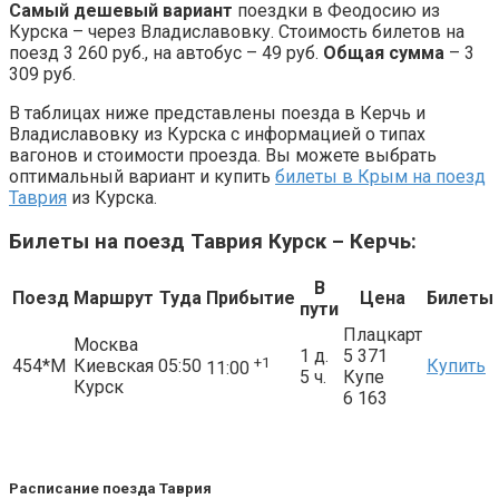
Самый дешевый
вариант
поездки в Феодосию из
Курска – через Владиславовку. Стоимость билетов на
поезд 3 260 руб., на автобус – 49 руб.
Общая сумма
– 3
309 руб.
В таблицах ниже представлены поезда в Керчь и
Владиславовку из Курска с информацией о типах
вагонов и стоимости проезда. Вы можете выбрать
оптимальный вариант и купить
билеты в Крым на поезд
Таврия
из Курска.
Билеты на поезд Таврия Курск – Керчь:
В
Поезд
Маршрут
Туда
Прибытие
Цена
Билеты
пути
Плацкарт
Москва
1 д.
5 371
+1
454*М
Киевская
05:50
Купить
11:00
5 ч.
Купе
Курск
6 163
Расписание поезда Таврия