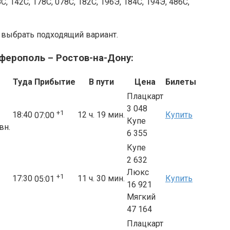
, 142С, 178С, 078С, 182С, 196Э, 184С, 194Э, 486С,
 выбрать подходящий вариант.
ферополь – Ростов-на-Дону:
Туда
Прибытие
В пути
Цена
Билеты
Плацкарт
3 048
+1
18:40
12 ч. 19 мин.
Купить
07:00
Купе
вн.
6 355
Купе
2 632
Люкс
+1
17:30
11 ч. 30 мин.
Купить
05:01
16 921
Мягкий
47 164
Плацкарт