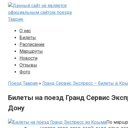
Перейти
к
контенту
О нас
Билеты
Расписание
Маршруты
Новости
Отзывы
Фото
Поезд Таврия
»
Гранд Сервис Экспресс – билеты в Кры
Билеты на поезд Гранд Сервис Экс
Дону
По маршр