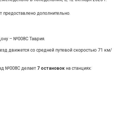
ет предоставлено дополнительно.
ону – №008С Таврия.
оезд движется со средней путевой скоростью 71 км/
зд №008С делает
7 остановок
на станциях: