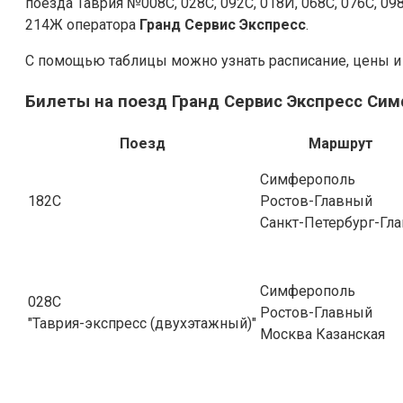
поезда Таврия №008С, 028С, 092С, 018Й, 068С, 076С, 098С
214Ж оператора
Гранд Сервис Экспресс
.
С помощью таблицы можно узнать расписание, цены и
Билеты на поезд Гранд Сервис Экспресс Сим
Поезд
Маршрут
Симферополь
182С
Ростов-Главный
Санкт-Петербург-Гла
Симферополь
028С
Ростов-Главный
"Таврия-экспресс (двухэтажный)"
Москва Казанская