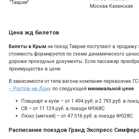
"Таврия"
Москва Казанская
Цена жд билетов
Билеты в Крым
на поезд Таврия поступают в продажу з
стоимость формируется по схеме динамического ценооб
дороже проездные документы. Если пассажир приобрет
преимущество в цене.
В зависимости от типа вагона компания-перевозчик ГС
– Ростов-на-Дону
по следующей
минимальной цене
:
Плацкарт и купе – от 1 494 руб. и 2 793 руб. в пое
СВ – от 11 129 руб. в поезде №068С.
Люкс (мягкий) – от 47 516 руб. в поезде №028С.
Расписание поездов Гранд Экспресс Симферо