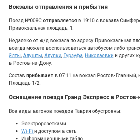
Вокзалы отправления и прибытия
Поезд №008С
отправляется
в 19:10 с вокзала Симфе
Привокзальная площадь, 1.
Недалеко от ж/д вокзала по адресу Привокзальная пл
всегда можете воспользоваться автобусом либо тран
Ялты
,
Алушты
,
Алупки
,
Гурзуфа
,
Николаевки
и других 
в Ростов-на-Дону.
Состав
прибывает
в 07:11 на вокзал Ростов-Главный,
Площадь 1/2.
Оснащение поезда Гранд Экспресс в Ростов-
Все виды вагонов поездов Таврия обустроены:
Электророзетками.
Wi-Fi
и доступом в сеть.
Информационными табло.