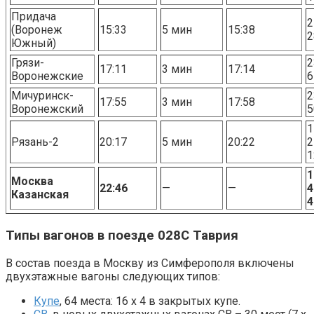
Придача
2
(Воронеж
15:33
5 мин
15:38
2
Южный)
Грязи-
2
17:11
3 мин
17:14
Воронежские
6
Мичуринск-
2
17:55
3 мин
17:58
Воронежский
5
1
Рязань-2
20:17
5 мин
20:22
2
1
1
Москва
22:46
—
—
4
Казанская
4
Типы вагонов в поезде 028С Таврия
В состав поезда в Москву из Симферополя включены
двухэтажные вагоны следующих типов:
Купе
, 64 места: 16 х 4 в закрытых купе.