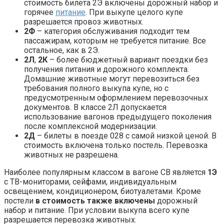
стоимость билета 2Э включены дорожный набор и
горячее
питание
. При выкупе целого купе
разрешается провоз животных.
2Ф
– категория обслуживания подходит тем
пассажирам, которым не требуется питание. Все
остальное, как в 2Э.
2Л
,
2К
– более бюджетный вариант поездки без
получения питания и дорожного комплекта.
Домашние животные могут перевозиться без
требования полного выкупа купе, но с
предусмотренным оформлением перевозочных
документов. В классе 2Л допускается
использование вагонов предыдущего поколения
после комплексной модернизации.
2Д
– билеты в поезде 028 с самой низкой ценой. В
стоимость включена только постель. Перевозка
животных не разрешена.
Наиболее популярным классом в вагоне СВ является
1Э
с ТВ-мониторами, сейфами, индивидуальным
освещением, кондиционером, биотуалетами. Кроме
постели
в стоимость также включены
дорожный
набор и питание. При условии выкупа всего купе
разрешается перевозка животных.