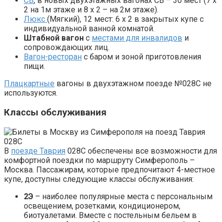
СВ
, в новых двухэтажных вагонах СВ – 30 мест (7 х
2 на 1м этаже и 8 х 2 – на 2м этаже).
Люкс
(Мягкий), 12 мест: 6 х 2 в закрытых купе с
индивидуальной ванной комнатой.
Штабной вагон
с
местами для инвалидов
и
сопровождающих лиц.
Вагон-ресторан
с баром и зоной приготовления
пищи.
Плацкартные
вагоны в двухэтажном поезде №028С не
используются.
Классы обслуживания
В
поезде Таврия
028С обеспечены все возможности для
комфортной поездки по маршруту Симферополь –
Москва. Пассажирам, которые предпочитают 4-местное
купе, доступны следующие классы обслуживания:
2Э
– наиболее популярные места с персональным
освещением, розетками, кондиционером,
биотуалетами. Вместе с постельным бельем в