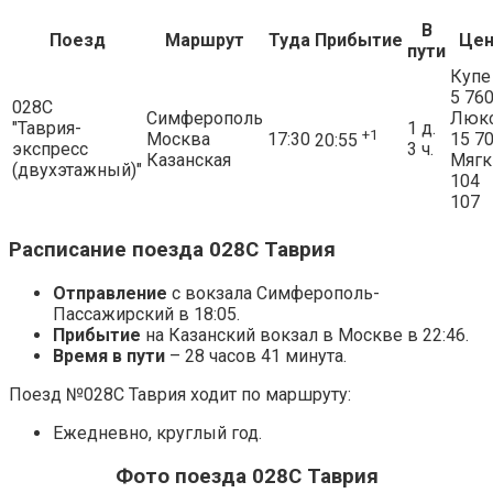
В
Поезд
Маршрут
Туда
Прибытие
Цен
пути
Купе
5 76
028С
Симферополь
Люк
"Таврия-
1 д.
+1
Москва
17:30
15 7
20:55
экспресс
3 ч.
Казанская
Мягк
(двухэтажный)"
104
107
Расписание поезда 028С Таврия
Отправление
с вокзала Симферополь-
Пассажирский в 18:05.
Прибытие
на Казанский вокзал в Москве в 22:46.
Время в пути
– 28 часов 41 минута.
Поезд №028С Таврия ходит по маршруту:
Ежедневно, круглый год.
Фото поезда 028С Таврия