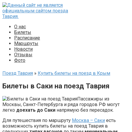
Перейти
к
контенту
О нас
Билеты
Расписание
Маршруты
Новости
Отзывы
Фото
Поезд Таврия
»
Купить билеты на поезд в Крым
Билеты в Саки на поезд Таврия
Пассажиры из
Москвы, Санкт-Петербурга и ряда городов РФ могут
легко
доехать до Саки
напрямую без пересадок.
Для путешествия по маршруту
Москва – Саки
есть
возможность купить билеты на поезд Таврия в
следующих
типах вагонов
по таким
минимальным