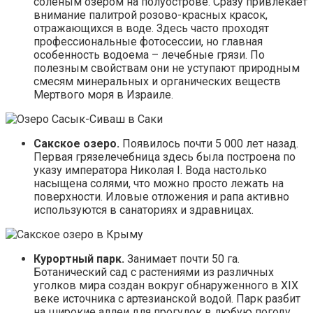
соленым озером на полуострове. Сразу привлекает
внимание палитрой розово-красных красок,
отражающихся в воде. Здесь часто проходят
профессиональные фотосессии, но главная
особенность водоема – лечебные грязи. По
полезным свойствам они не уступают природным
смесям минеральных и органических веществ
Мертвого моря в Израиле.
Сакское озеро.
Появилось почти 5 000 лет назад.
Первая грязелечебница здесь была построена по
указу императора Николая I. Вода настолько
насыщена солями, что можно просто лежать на
поверхности. Иловые отложения и рапа активно
используются в санаториях и здравницах.
Курортный парк.
Занимает почти 50 га.
Ботанический сад с растениями из различных
уголков мира создан вокруг обнаруженного в XIX
веке источника с артезианской водой. Парк разбит
на широкие аллеи для прогулок в любую погоду.