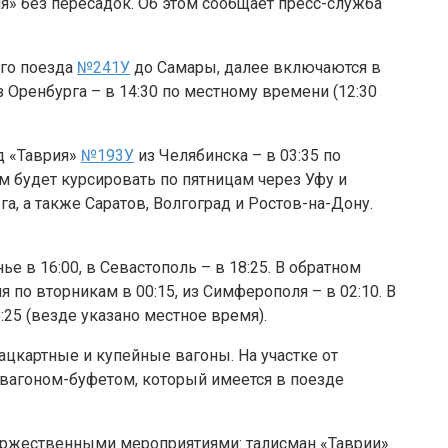
я» без пересадок. Об этом сообщает пресс-служба
ого поезда
№241У
до Самары, далее включаются в
 Оренбурга – в 14:30 по местному времени (12:30
зд «Таврия»
№193У
из Челябинска – в 03:35 по
 будет курсировать по пятницам через Уфу и
а, а также Саратов, Волгоград и Ростов-на-Дону.
 в 16:00, в Севастополь – в 18:25. В обратном
 по вторникам в 00:15, из Симферополя – в 02:10. В
:25 (везде указано местное время).
картные и купейные вагоны. На участке от
вагоном-буфетом, который имеется в поезде
оржественными мероприятиями: талисман «Таврии»